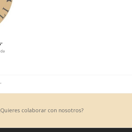
5”
nda
”
uieres colaborar con nosotros?