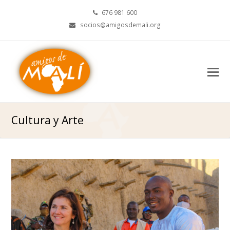
676 981 600
socios@amigosdemali.org
O
M
M
Cultura y Arte