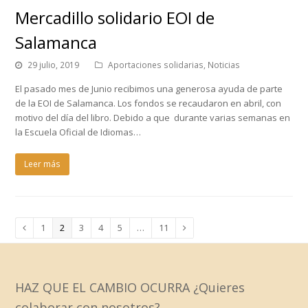
Mercadillo solidario EOI de
Salamanca
29 julio, 2019
Aportaciones solidarias
,
Noticias
El pasado mes de Junio recibimos una generosa ayuda de parte
de la EOI de Salamanca. Los fondos se recaudaron en abril, con
motivo del día del libro. Debido a que durante varias semanas en
la Escuela Oficial de Idiomas…
Leer más
Page
1
Page
2
Page
3
Page
4
Page
5
…
Page
11
Anterior
Siguiente
HAZ QUE EL CAMBIO OCURRA ¿Quieres
colaborar con nosotros?